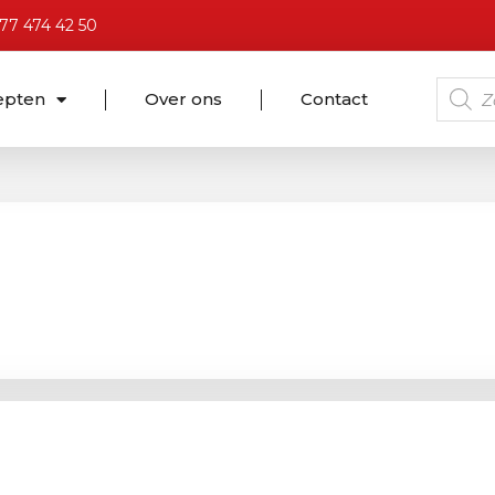
)77 474 42 50
epten
Over ons
Contact