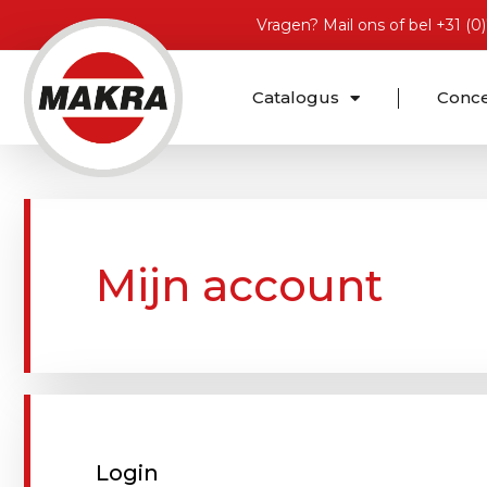
Vragen?
Mail ons
of bel
+31 (0
Catalogus
Conc
Mijn account
Login