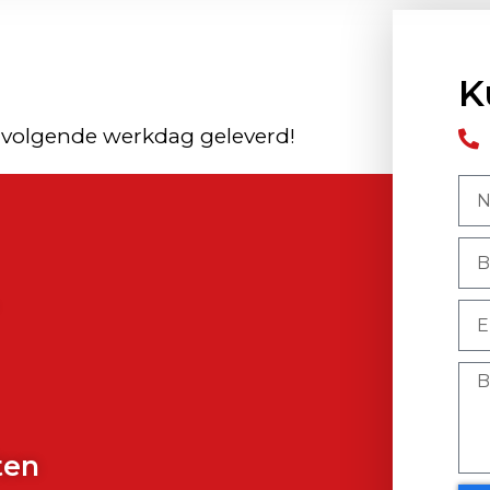
K
 volgende werkdag geleverd!
)
ten