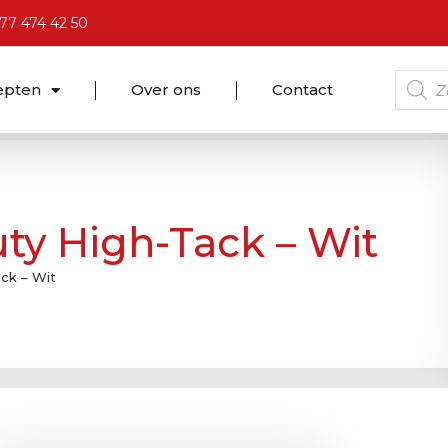
)77 474 42 50
epten
Over ons
Contact
ty High-Tack – Wit
ck – Wit