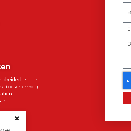
)
ten
fscheiderbeheer
Huidbescherming
ation
air
ies om