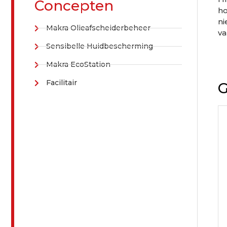
HI
HI
Concepten
ho
ni
Makra Olieafscheiderbeheer
va
Sensibelle Huidbescherming
Makra EcoStation
Facilitair
G