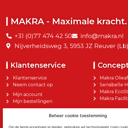
MAKRA - Maximale kracht.
+31 (0)77 474 42 50
info@makra.nl
Nijverheidsweg 3, 5953 JZ Reuver (Lb
Klantenservice
Concep
Klantenservice
Makra Oliea
Neem contact op
Sensibelle 
Makra EcoSt
Mijn account
Makra Facilit
Mijn bestellingen
Beheer cookie toestemming
Om de beste ervaringen te bieden, gebruiken wij technologieën zoals cook