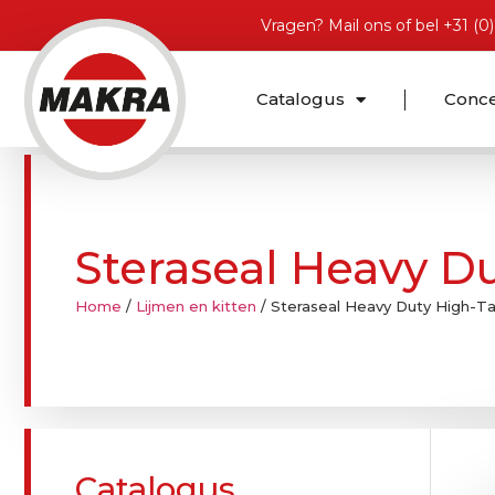
Vragen?
Mail ons
of bel
+31 (0
Catalogus
Conc
Steraseal Heavy Du
Home
/
Lijmen en kitten
/ Steraseal Heavy Duty High-Ta