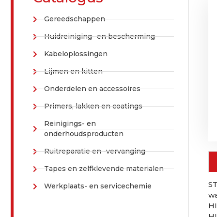
Catalogus
Gereedschappen
Huidreiniging- en bescherming
Kabeloplossingen
Lijmen en kitten
Onderdelen en accessoires
Primers, lakken en coatings
Reinigings- en
onderhoudsproducten
Ruitreparatie en -vervanging
Tapes en zelfklevende materialen
S
Werkplaats- en servicechemie
wa