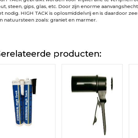
GH TACK is een kit voor zeer zware applicaties. Door zijn
GH TACK gebruikt worden voor vrijwel alle te verlijmen 
ut, steen, gips, glas, etc. Door zijn enorme aanvangshech
et nodig. HIGH TACK is oplosmiddelvrij en is daardoor zee
n natuursteen zoals: graniet en marmer.
erelateerde producten: