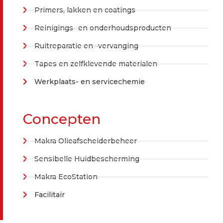
Primers, lakken en coatings
Reinigings- en onderhoudsproducten
Ruitreparatie en -vervanging
Tapes en zelfklevende materialen
Werkplaats- en servicechemie
Concepten
Makra Olieafscheiderbeheer
Sensibelle Huidbescherming
Makra EcoStation
Facilitair