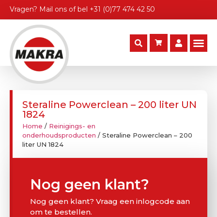
Vragen?
Mail ons
of bel
+31 (0)77 474 42 50
Steraline Powerclean – 200 liter UN
1824
Home
/
Reinigings- en
onderhoudsproducten
/ Steraline Powerclean – 200
liter UN 1824
Nog geen klant?
Nog geen klant? Vraag een inlogcode aan
om te bestellen.