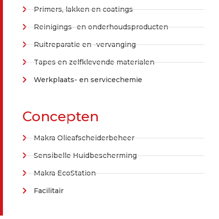
Primers, lakken en coatings
Reinigings- en onderhoudsproducten
Ruitreparatie en -vervanging
Tapes en zelfklevende materialen
Werkplaats- en servicechemie
Concepten
Makra Olieafscheiderbeheer
Sensibelle Huidbescherming
Makra EcoStation
Facilitair