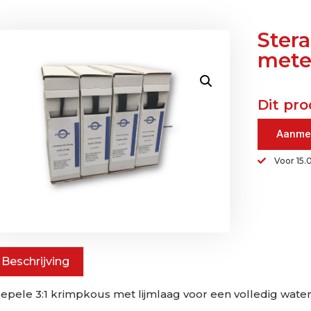
Ster
mete
Dit pro
Aanme
Voor 15.
Beschrijving
epele 3:1 krimpkous met lijmlaag voor een volledig wat