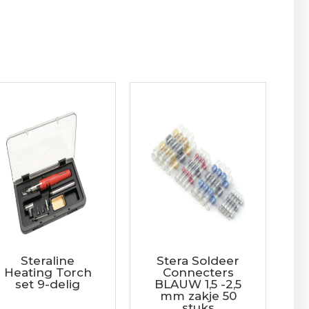
Steraline
Stera Soldeer
Heating Torch
Connecters
set 9-delig
BLAUW 1,5 -2,5
mm zakje 50
stuks