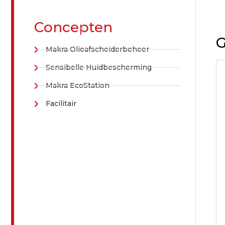
Concepten
G
Makra Olieafscheiderbeheer
Sensibelle Huidbescherming
Makra EcoStation
Facilitair