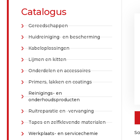
Catalogus
Gereedschappen
Huidreiniging- en bescherming
Kabeloplossingen
Lijmen en kitten
Onderdelen en accessoires
Primers, lakken en coatings
Reinigings- en
onderhoudsproducten
Ruitreparatie en -vervanging
Tapes en zelfklevende materialen
So
Werkplaats- en servicechemie