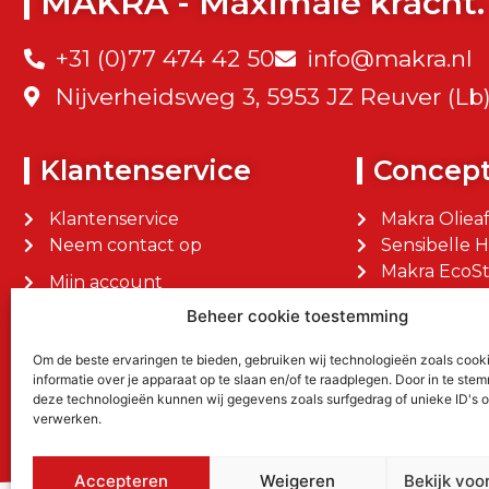
MAKRA - Maximale kracht.
+31 (0)77 474 42 50
info@makra.nl
Nijverheidsweg 3, 5953 JZ Reuver (Lb
Klantenservice
Concep
Klantenservice
Makra Oliea
Neem contact op
Sensibelle 
Makra EcoSt
Mijn account
Makra Facilit
Mijn bestellingen
Beheer cookie toestemming
Om de beste ervaringen te bieden, gebruiken wij technologieën zoals cook
informatie over je apparaat op te slaan en/of te raadplegen. Door in te st
deze technologieën kunnen wij gegevens zoals surfgedrag of unieke ID's o
verwerken.
Accepteren
Weigeren
Bekijk voo