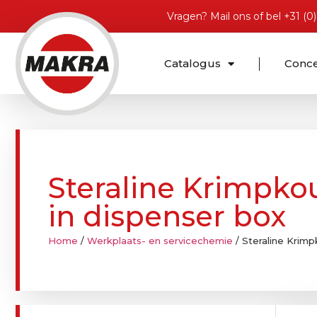
Vragen?
Mail ons
of bel
+31 (0
Catalogus
Conc
Steraline Krimpko
in dispenser box
Home
/
Werkplaats- en servicechemie
/ Steraline Krimp