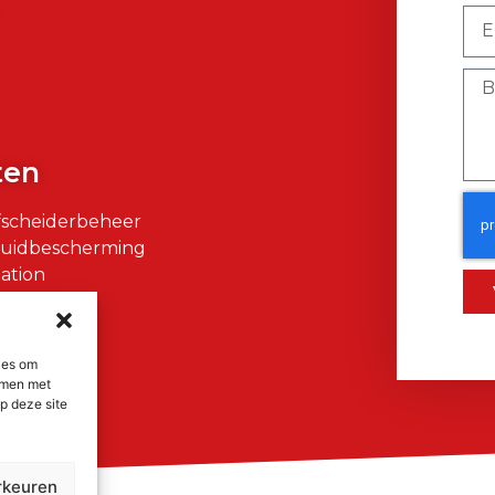
)
ten
fscheiderbeheer
Huidbescherming
ation
air
ies om
emmen met
p deze site
rkeuren