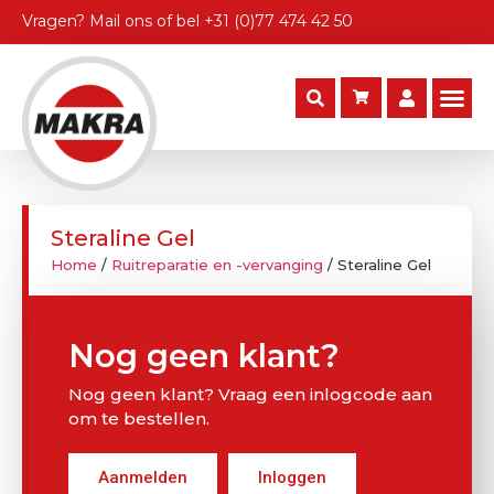
Vragen?
Mail ons
of bel
+31 (0)77 474 42 50
Steraline Gel
Home
/
Ruitreparatie en -vervanging
/ Steraline Gel
Nog geen klant?
Nog geen klant? Vraag een inlogcode aan
om te bestellen.
Aanmelden
Inloggen