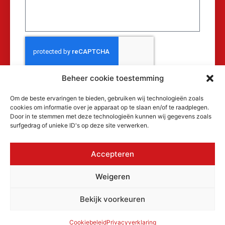
Beheer cookie toestemming
Verzenden
Om de beste ervaringen te bieden, gebruiken wij technologieën zoals
cookies om informatie over je apparaat op te slaan en/of te raadplegen.
Door in te stemmen met deze technologieën kunnen wij gegevens zoals
surfgedrag of unieke ID's op deze site verwerken.
Accepteren
© 2026 MAKRA Benelux, alle rechten
Weigeren
voorbehouden.
KvK: 17152116
Bekijk voorkeuren
Privacyverklaring
Cookiebeleid
Algemene voorwaarden
Cookiebeleid
Privacyverklaring