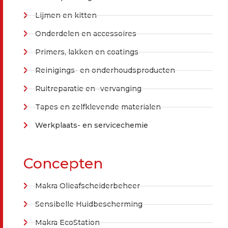
Lijmen en kitten
Onderdelen en accessoires
Primers, lakken en coatings
Reinigings- en onderhoudsproducten
Ruitreparatie en -vervanging
Tapes en zelfklevende materialen
Werkplaats- en servicechemie
Concepten
Makra Olieafscheiderbeheer
Sensibelle Huidbescherming
Makra EcoStation