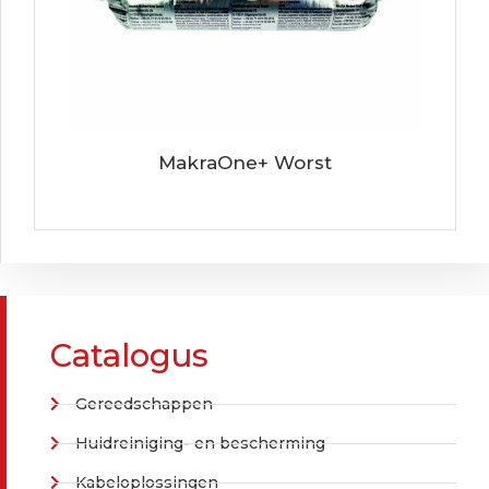
MakraOne+ Worst
Catalogus
Gereedschappen
Huidreiniging- en bescherming
Kabeloplossingen