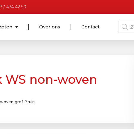
)77 474 42 50
epten
Over ons
Contact
ck WS non-woven
-woven grof Bruin