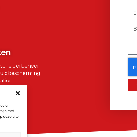
)
ten
fscheiderbeheer
Huidbescherming
ation
air
ies om
emmen met
p deze site