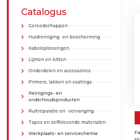
Catalogus
Gereedschappen
Huidreiniging- en bescherming
Kabeloplossingen
Lijmen en kitten
Onderdelen en accessoires
Primers, lakken en coatings
Reinigings- en
onderhoudsproducten
Ruitreparatie en -vervanging
Tapes en zelfklevende materialen
Fa
Werkplaats- en servicechemie
p