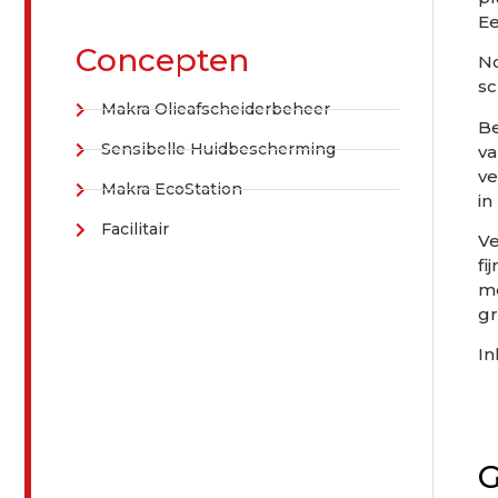
Ee
Concepten
No
sc
Makra Olieafscheiderbeheer
Be
Sensibelle Huidbescherming
va
ve
Makra EcoStation
in
Facilitair
Ve
fi
me
gr
In
G