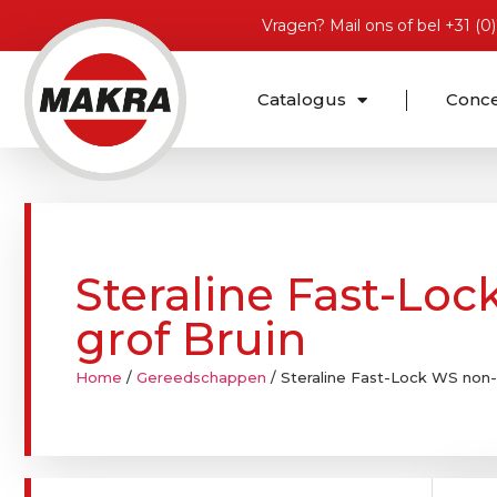
Vragen?
Mail ons
of bel
+31 (0
Catalogus
Conc
Steraline Fast-Lo
grof Bruin
Home
/
Gereedschappen
/ Steraline Fast-Lock WS non