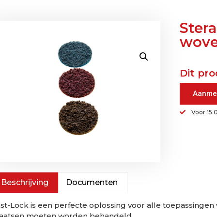
Ster
wove
Dit pro
Aanme
Voor 15.
Beschrijving
Documenten
st-Lock is een perfecte oplossing voor alle toepassingen
laatsen moeten worden behandeld.