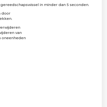
 gereedschapswissel in minder dan 5 seconden.
n door
lekken.
erwijderen
wijderen van
an oneenheden