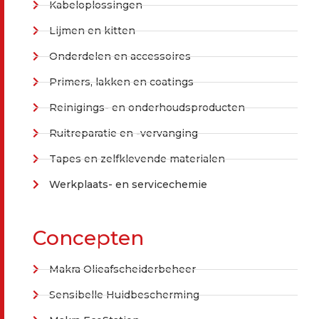
Kabeloplossingen
Lijmen en kitten
Onderdelen en accessoires
Primers, lakken en coatings
Reinigings- en onderhoudsproducten
Ruitreparatie en -vervanging
Tapes en zelfklevende materialen
Werkplaats- en servicechemie
Concepten
Makra Olieafscheiderbeheer
Sensibelle Huidbescherming