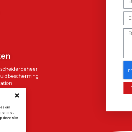
)
ten
fscheiderbeheer
Huidbescherming
ation
air
ies om
emmen met
p deze site