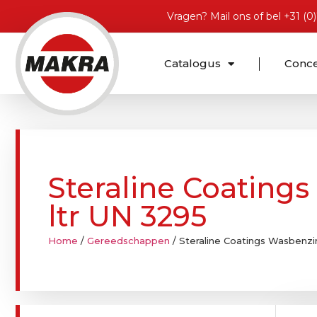
Vragen?
Mail ons
of bel
+31 (0
Catalogus
Conc
Steraline Coating
ltr UN 3295
Home
/
Gereedschappen
/ Steraline Coatings Wasbenzi