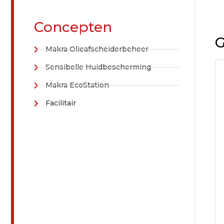
Concepten
G
Makra Olieafscheiderbeheer
Sensibelle Huidbescherming
Makra EcoStation
Facilitair