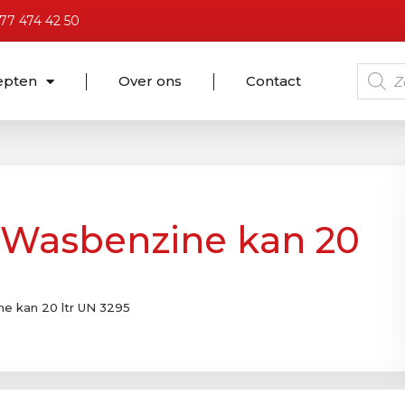
)77 474 42 50
epten
Over ons
Contact
s Wasbenzine kan 20
ne kan 20 ltr UN 3295