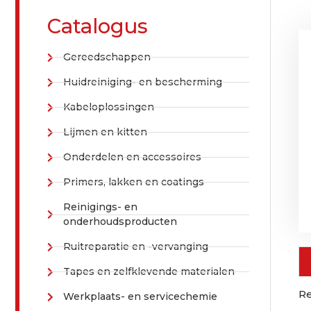
Catalogus
Gereedschappen
Huidreiniging- en bescherming
Kabeloplossingen
Lijmen en kitten
Onderdelen en accessoires
Primers, lakken en coatings
Reinigings- en
onderhoudsproducten
Ruitreparatie en -vervanging
Tapes en zelfklevende materialen
Re
Werkplaats- en servicechemie