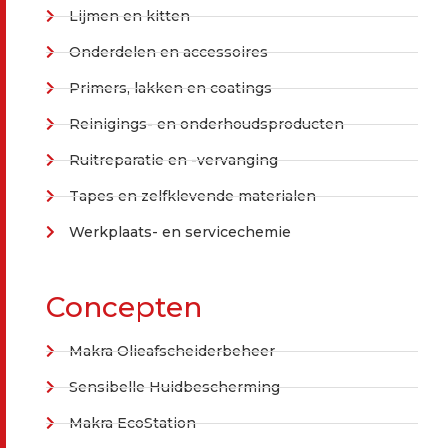
Lijmen en kitten
Onderdelen en accessoires
Primers, lakken en coatings
Reinigings- en onderhoudsproducten
Ruitreparatie en -vervanging
Tapes en zelfklevende materialen
Werkplaats- en servicechemie
Concepten
Makra Olieafscheiderbeheer
Sensibelle Huidbescherming
Makra EcoStation