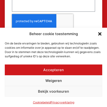
Beheer cookie toestemming
Verzenden
Om de beste ervaringen te bieden, gebruiken wij technologieën zoals
cookies om informatie over je apparaat op te slaan en/of te raadplegen.
Door in te stemmen met deze technologieën kunnen wij gegevens zoals
surfgedrag of unieke ID's op deze site verwerken.
Accepteren
© 2026 MAKRA Benelux, alle rechten
Weigeren
voorbehouden.
KvK: 17152116
Bekijk voorkeuren
Privacyverklaring
Cookiebeleid
Algemene voorwaarden
Cookiebeleid
Privacyverklaring