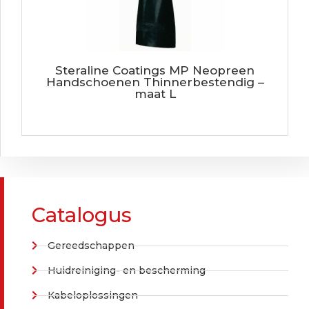
Steraline Coatings MP Neopreen
Handschoenen Thinnerbestendig –
maat L
Catalogus
Gereedschappen
Huidreiniging- en bescherming
Kabeloplossingen