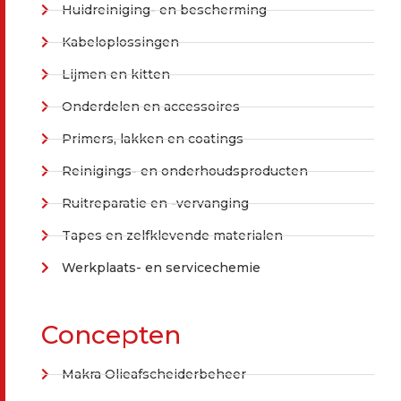
Huidreiniging- en bescherming
Kabeloplossingen
Lijmen en kitten
Onderdelen en accessoires
Primers, lakken en coatings
Reinigings- en onderhoudsproducten
Ruitreparatie en -vervanging
Tapes en zelfklevende materialen
Werkplaats- en servicechemie
Concepten
Makra Olieafscheiderbeheer