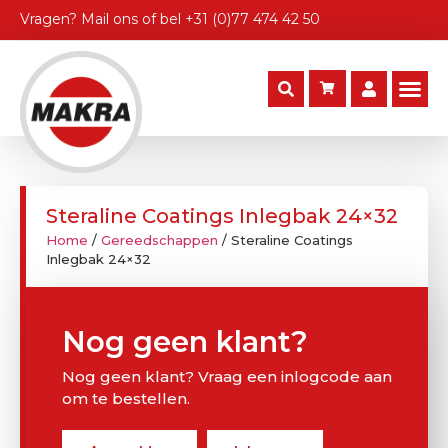
Vragen?
Mail ons
of bel
+31 (0)77 474 42 50
Steraline Coatings Inlegbak 24×32
Home
/
Gereedschappen
/ Steraline Coatings
Inlegbak 24×32
Nog geen klant?
Nog geen klant? Vraag een inlogcode aan
om te bestellen.