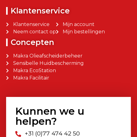
Klantenservice
Klantenservice
Mijn account
Neem contact op
Mijn bestellingen
Concepten
Makra Olieafscheiderbeheer
Sensibelle Huidbescherming
Makra EcoStation
Makra Facilitair
Kunnen we u
helpen?
+31 (0)77 474 42 50