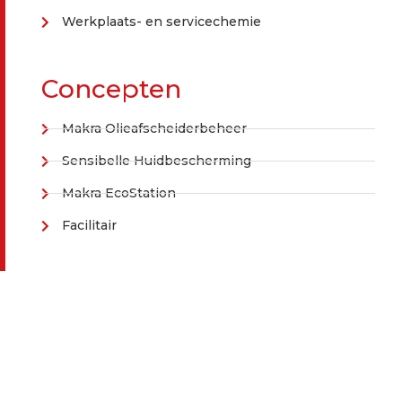
Werkplaats- en servicechemie
Concepten
Makra Olieafscheiderbeheer
Sensibelle Huidbescherming
Makra EcoStation
Facilitair