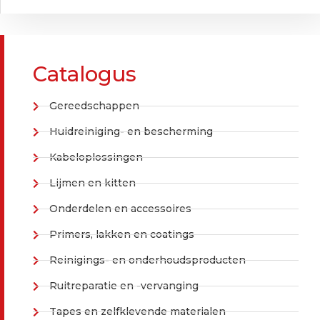
Catalogus
Gereedschappen
Huidreiniging- en bescherming
Kabeloplossingen
Lijmen en kitten
Onderdelen en accessoires
Primers, lakken en coatings
Reinigings- en onderhoudsproducten
Ruitreparatie en -vervanging
Tapes en zelfklevende materialen