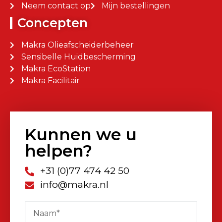
Neem contact op
Mijn bestellingen
Concepten
Makra Olieafscheiderbeheer
Sensibelle Huidbescherming
Makra EcoStation
Makra Facilitair
Kunnen we u
helpen?
+31 (0)77 474 42 50
info@makra.nl