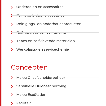
Onderdelen en accessoires
Primers, lakken en coatings
Reinigings- en onderhoudsproducten
Ruitreparatie en -vervanging
Tapes en zelfklevende materialen
Werkplaats- en servicechemie
Concepten
Makra Olieafscheiderbeheer
Sensibelle Huidbescherming
Makra EcoStation
Facilitair