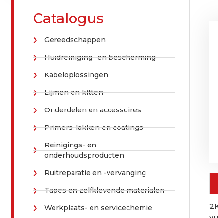
Catalogus
Gereedschappen
Huidreiniging- en bescherming
Kabeloplossingen
Lijmen en kitten
Onderdelen en accessoires
Primers, lakken en coatings
Reinigings- en
onderhoudsproducten
Ruitreparatie en -vervanging
Tapes en zelfklevende materialen
2K
Werkplaats- en servicechemie
vu