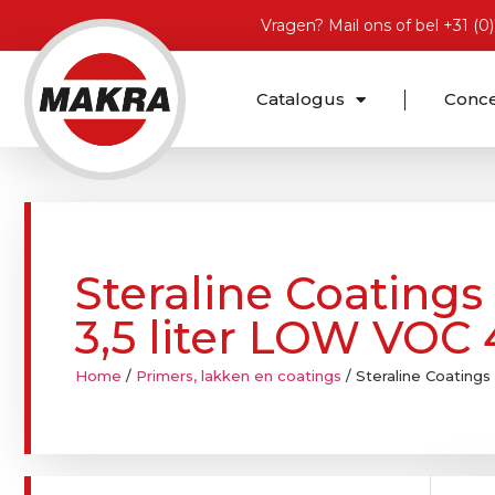
Vragen?
Mail ons
of bel
+31 (0
Catalogus
Conc
Steraline Coatings
3,5 liter LOW VOC 4
Home
/
Primers, lakken en coatings
/ Steraline Coatings