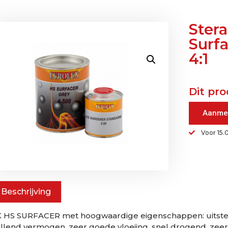
Stera
Surfa
4:1
Dit pro
Aanme
Voor 15.
Beschrijving
 HS SURFACER met hoogwaardige eigenschappen: uitste
llend vermogen, zeer goede vloeiing, snel drogend, zee