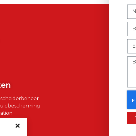
)
ten
fscheiderbeheer
Huidbescherming
ation
air