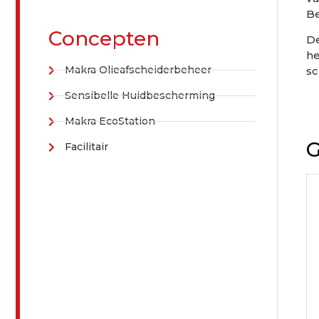
Be
Concepten
De
he
Makra Olieafscheiderbeheer
sc
Sensibelle Huidbescherming
Makra EcoStation
G
Facilitair