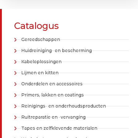
Catalogus
Gereedschappen
Huidreiniging- en bescherming
Kabeloplossingen
Lijmen en kitten
Onderdelen en accessoires
Primers, lakken en coatings
Reinigings- en onderhoudsproducten
Ruitreparatie en -vervanging
Tapes en zelfklevende materialen