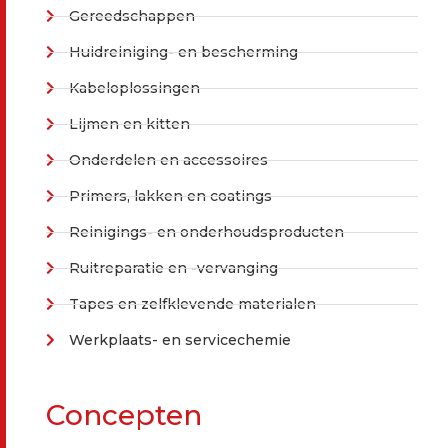
Gereedschappen
Huidreiniging- en bescherming
Kabeloplossingen
Lijmen en kitten
Onderdelen en accessoires
Primers, lakken en coatings
Reinigings- en onderhoudsproducten
Ruitreparatie en -vervanging
Tapes en zelfklevende materialen
Werkplaats- en servicechemie
Concepten