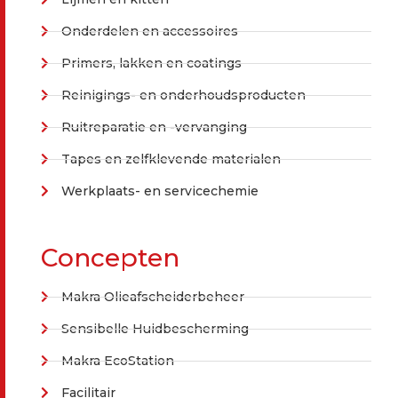
Onderdelen en accessoires
Primers, lakken en coatings
Reinigings- en onderhoudsproducten
Ruitreparatie en -vervanging
Tapes en zelfklevende materialen
Werkplaats- en servicechemie
Concepten
Makra Olieafscheiderbeheer
Sensibelle Huidbescherming
Makra EcoStation
Facilitair