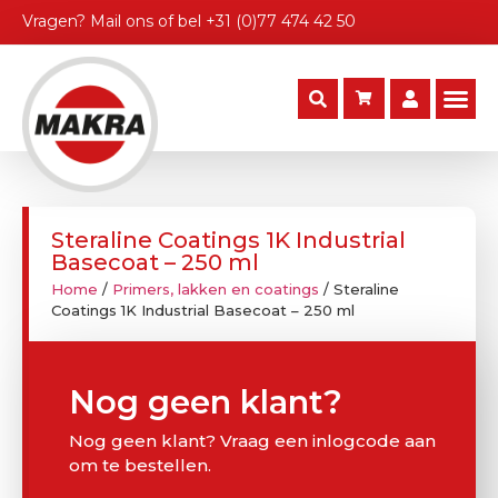
Vragen?
Mail ons
of bel
+31 (0)77 474 42 50
Steraline Coatings 1K Industrial
Basecoat – 250 ml
Home
/
Primers, lakken en coatings
/ Steraline
Coatings 1K Industrial Basecoat – 250 ml
Nog geen klant?
Nog geen klant? Vraag een inlogcode aan
om te bestellen.