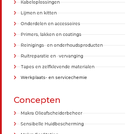
Kabeloplossingen
Lijmen en kitten
Onderdelen en accessoires
Primers, lakken en coatings
Reinigings- en onderhoudsproducten
Ruitreparatie en -vervanging
Tapes en zelfklevende materialen
Werkplaats- en servicechemie
Concepten
Makra Olieafscheiderbeheer
Sensibelle Huidbescherming