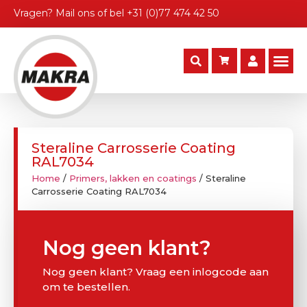
Vragen?
Mail ons
of bel
+31 (0)77 474 42 50
Steraline Carrosserie Coating
RAL7034
Home
/
Primers, lakken en coatings
/ Steraline
Carrosserie Coating RAL7034
Nog geen klant?
Nog geen klant? Vraag een inlogcode aan
om te bestellen.