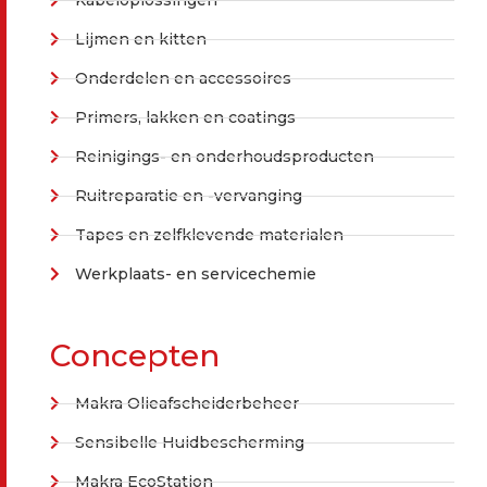
Lijmen en kitten
Onderdelen en accessoires
Primers, lakken en coatings
Reinigings- en onderhoudsproducten
Ruitreparatie en -vervanging
Tapes en zelfklevende materialen
Werkplaats- en servicechemie
Concepten
Makra Olieafscheiderbeheer
Sensibelle Huidbescherming
Makra EcoStation