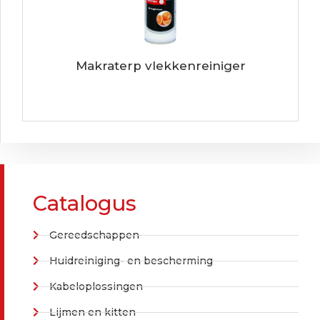
Makraterp vlekkenreiniger
Catalogus
Gereedschappen
Huidreiniging- en bescherming
Kabeloplossingen
Lijmen en kitten