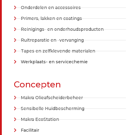
Onderdelen en accessoires
Primers, lakken en coatings
Reinigings- en onderhoudsproducten
Ruitreparatie en -vervanging
Tapes en zelfklevende materialen
Werkplaats- en servicechemie
Concepten
Makra Olieafscheiderbeheer
Sensibelle Huidbescherming
Makra EcoStation
Facilitair