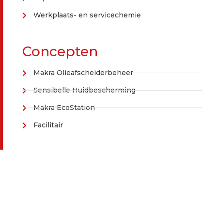
Werkplaats- en servicechemie
Concepten
Makra Olieafscheiderbeheer
Sensibelle Huidbescherming
Makra EcoStation
Facilitair