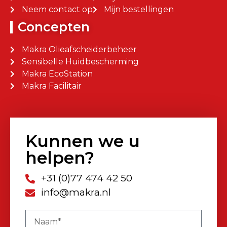
Neem contact op
Mijn bestellingen
Concepten
Makra Olieafscheiderbeheer
Sensibelle Huidbescherming
Makra EcoStation
Makra Facilitair
Kunnen we u
helpen?
+31 (0)77 474 42 50
info@makra.nl