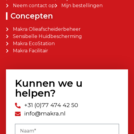
Neem contact op
Mijn bestellingen
Concepten
Makra Olieafscheiderbeheer
Sensibelle Huidbescherming
Makra EcoStation
Makra Facilitair
Kunnen we u
helpen?
+31 (0)77 474 42 50
info@makra.nl