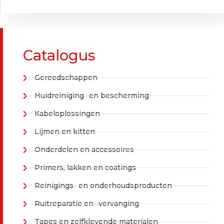
Catalogus
Gereedschappen
Huidreiniging- en bescherming
Kabeloplossingen
Lijmen en kitten
Onderdelen en accessoires
Primers, lakken en coatings
Reinigings- en onderhoudsproducten
Ruitreparatie en -vervanging
Tapes en zelfklevende materialen