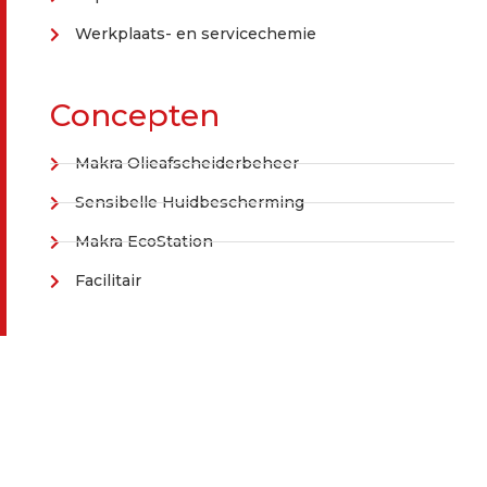
Werkplaats- en servicechemie
Concepten
Makra Olieafscheiderbeheer
Sensibelle Huidbescherming
Makra EcoStation
Facilitair