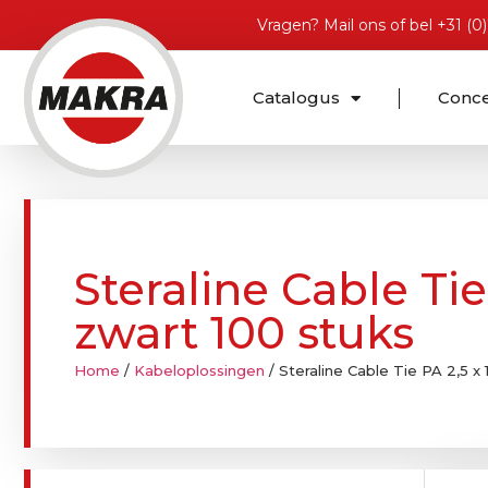
Vragen?
Mail ons
of bel
+31 (0
Catalogus
Conc
Steraline Cable Ti
zwart 100 stuks
Home
/
Kabeloplossingen
/ Steraline Cable Tie PA 2,5 x