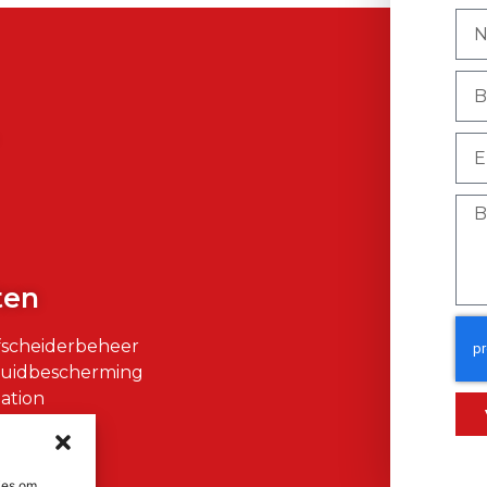
)
ten
fscheiderbeheer
Huidbescherming
ation
air
ies om