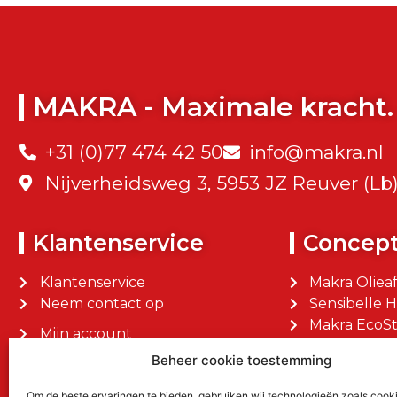
MAKRA - Maximale kracht.
+31 (0)77 474 42 50
info@makra.nl
Nijverheidsweg 3, 5953 JZ Reuver (Lb
Klantenservice
Concep
Klantenservice
Makra Oliea
Neem contact op
Sensibelle 
Makra EcoSt
Mijn account
Makra Facilit
Mijn bestellingen
Beheer cookie toestemming
Om de beste ervaringen te bieden, gebruiken wij technologieën zoals cook