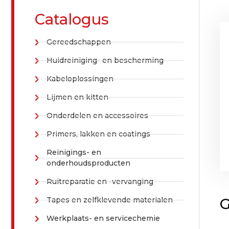
Catalogus
Gereedschappen
Huidreiniging- en bescherming
Kabeloplossingen
Lijmen en kitten
Onderdelen en accessoires
Primers, lakken en coatings
Reinigings- en
onderhoudsproducten
Ruitreparatie en -vervanging
Tapes en zelfklevende materialen
G
Werkplaats- en servicechemie