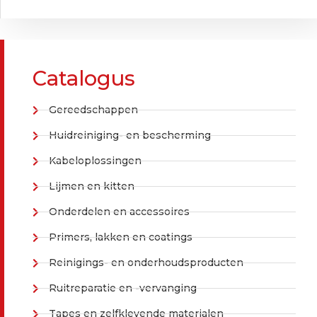
Catalogus
Gereedschappen
Huidreiniging- en bescherming
Kabeloplossingen
Lijmen en kitten
Onderdelen en accessoires
Primers, lakken en coatings
Reinigings- en onderhoudsproducten
Ruitreparatie en -vervanging
Tapes en zelfklevende materialen