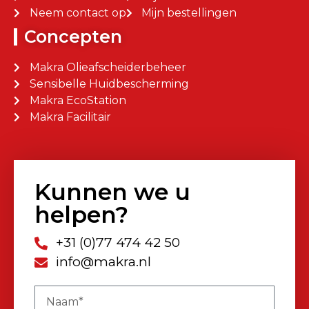
Neem contact op
Mijn bestellingen
Concepten
Makra Olieafscheiderbeheer
Sensibelle Huidbescherming
Makra EcoStation
Makra Facilitair
Kunnen we u
helpen?
+31 (0)77 474 42 50
info@makra.nl