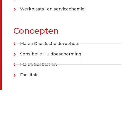
Werkplaats- en servicechemie
Concepten
Makra Olieafscheiderbeheer
Sensibelle Huidbescherming
Makra EcoStation
Facilitair