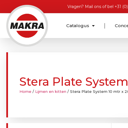
Vragen?
Mail ons
of bel
+31 (0
Catalogus
Conc
Stera Plate System
Home
/
Lijmen en kitten
/ Stera Plate System 10 mtr x 