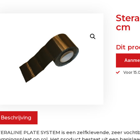
Stera
cm
Dit pro
Aanme
Voor 15.
Beschrijving
ERALINE PLATE SYSTEM is een zelfklevende, zeer vochtbe
mpingsplaat op rol. Het product bestaat uit een basisla