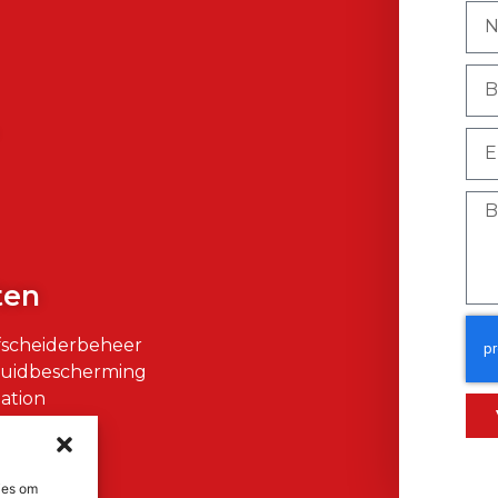
)
ten
fscheiderbeheer
Huidbescherming
ation
air
ies om