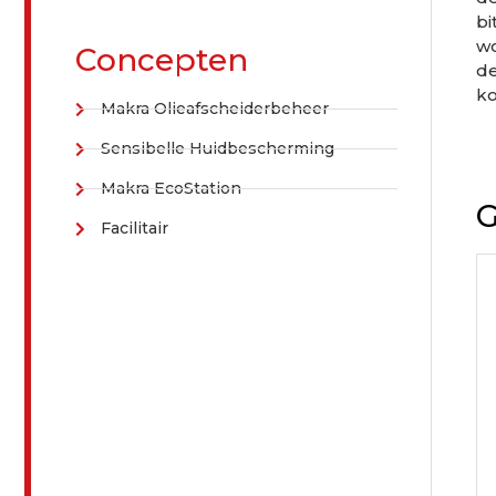
bi
wo
Concepten
de
ko
Makra Olieafscheiderbeheer
Sensibelle Huidbescherming
Makra EcoStation
G
Facilitair