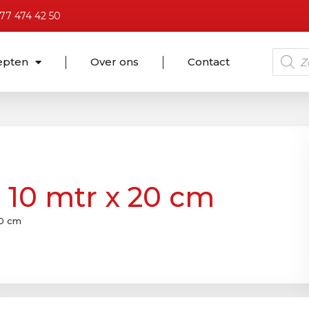
)77 474 42 50
epten
Over ons
Contact
 10 mtr x 20 cm
20 cm