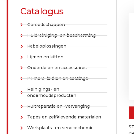
Catalogus
Gereedschappen
Huidreiniging- en bescherming
Kabeloplossingen
Lijmen en kitten
Onderdelen en accessoires
Primers, lakken en coatings
Reinigings- en
onderhoudsproducten
Ruitreparatie en -vervanging
Tapes en zelfklevende materialen
ST
Werkplaats- en servicechemie
de