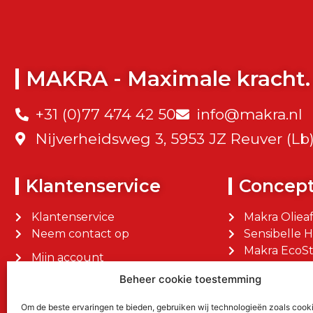
MAKRA - Maximale kracht.
+31 (0)77 474 42 50
info@makra.nl
Nijverheidsweg 3, 5953 JZ Reuver (Lb
Klantenservice
Concep
Klantenservice
Makra Oliea
Neem contact op
Sensibelle 
Makra EcoSt
Mijn account
Makra Facilit
Mijn bestellingen
Beheer cookie toestemming
Om de beste ervaringen te bieden, gebruiken wij technologieën zoals cook