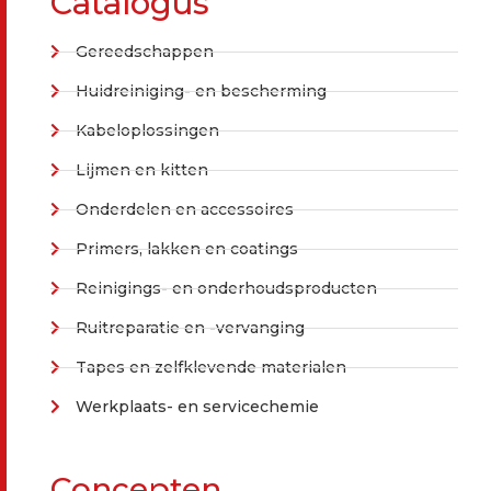
Catalogus
Gereedschappen
Huidreiniging- en bescherming
Kabeloplossingen
Lijmen en kitten
Onderdelen en accessoires
Primers, lakken en coatings
Reinigings- en onderhoudsproducten
Ruitreparatie en -vervanging
Tapes en zelfklevende materialen
Werkplaats- en servicechemie
Concepten