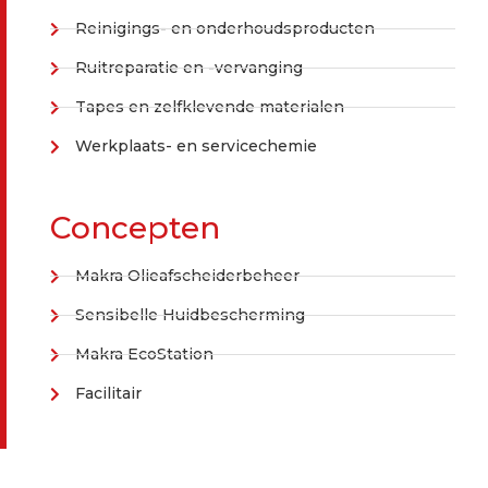
Reinigings- en onderhoudsproducten
Ruitreparatie en -vervanging
Tapes en zelfklevende materialen
Werkplaats- en servicechemie
Concepten
Makra Olieafscheiderbeheer
Sensibelle Huidbescherming
Makra EcoStation
Facilitair