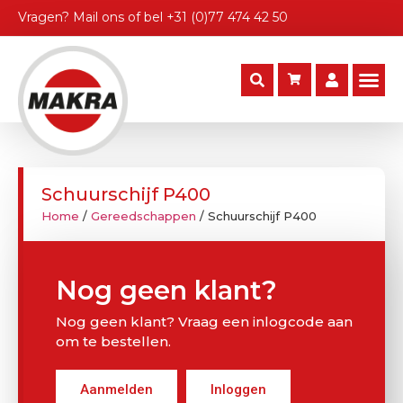
Vragen?
Mail ons
of bel
+31 (0)77 474 42 50
Schuurschijf P400
Home
/
Gereedschappen
/ Schuurschijf P400
Nog geen klant?
Nog geen klant? Vraag een inlogcode aan
om te bestellen.
Aanmelden
Inloggen