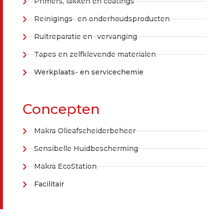
Primers, lakken en coatings
Reinigings- en onderhoudsproducten
Ruitreparatie en -vervanging
Tapes en zelfklevende materialen
Werkplaats- en servicechemie
Concepten
Makra Olieafscheiderbeheer
Sensibelle Huidbescherming
Makra EcoStation
Facilitair