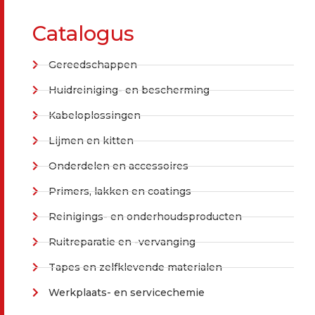
Catalogus
Gereedschappen
Huidreiniging- en bescherming
Kabeloplossingen
Lijmen en kitten
Onderdelen en accessoires
Primers, lakken en coatings
Reinigings- en onderhoudsproducten
Ruitreparatie en -vervanging
Tapes en zelfklevende materialen
Werkplaats- en servicechemie