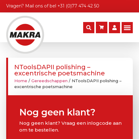
Vragen?
Mail ons
of bel
+31 (0)77 474 42 50
NToolsDAPII polishing –
excentrische poetsmachine
Home
/
Gereedschappen
/ NToolsDAPII polishing –
excentrische poetsmachine
Nog geen klant?
Nog geen klant? Vraag een inlogcode aan
om te bestellen.