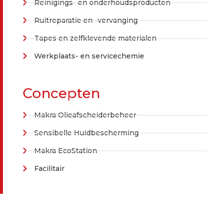
Reinigings- en onderhoudsproducten
Ruitreparatie en -vervanging
Tapes en zelfklevende materialen
Werkplaats- en servicechemie
Concepten
Makra Olieafscheiderbeheer
Sensibelle Huidbescherming
Makra EcoStation
Facilitair