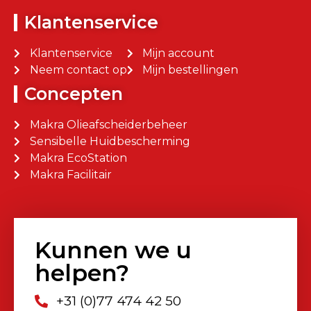
Klantenservice
Klantenservice
Mijn account
Neem contact op
Mijn bestellingen
Concepten
Makra Olieafscheiderbeheer
Sensibelle Huidbescherming
Makra EcoStation
Makra Facilitair
Kunnen we u
helpen?
+31 (0)77 474 42 50