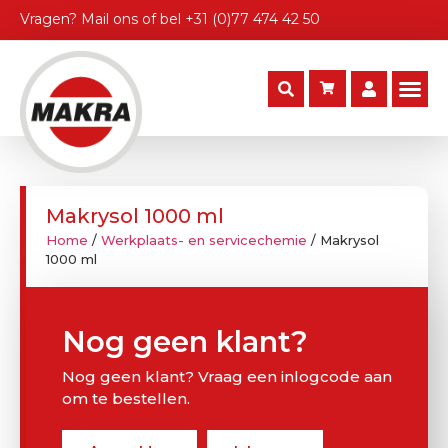
Vragen?
Mail ons
of bel
+31 (0)77 474 42 50
Makrysol 1000 ml
Home
/
Werkplaats- en servicechemie
/ Makrysol
1000 ml
Nog geen klant?
Nog geen klant? Vraag een inlogcode aan
om te bestellen.