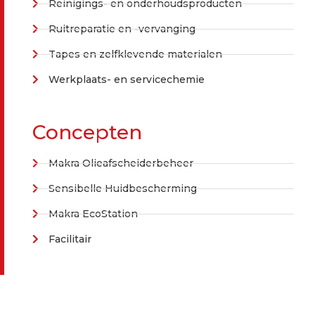
Reinigings- en onderhoudsproducten
Ruitreparatie en -vervanging
Tapes en zelfklevende materialen
Werkplaats- en servicechemie
Concepten
Makra Olieafscheiderbeheer
Sensibelle Huidbescherming
Makra EcoStation
Facilitair