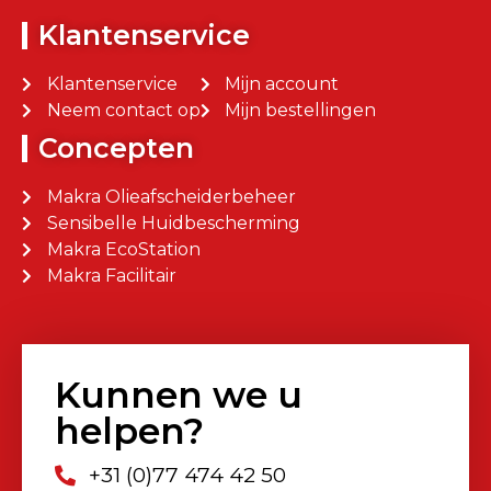
Klantenservice
Klantenservice
Mijn account
Neem contact op
Mijn bestellingen
Concepten
Makra Olieafscheiderbeheer
Sensibelle Huidbescherming
Makra EcoStation
Makra Facilitair
Kunnen we u
helpen?
+31 (0)77 474 42 50