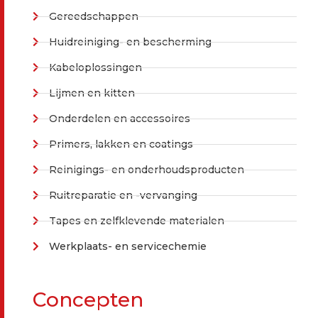
Gereedschappen
Huidreiniging- en bescherming
Kabeloplossingen
Lijmen en kitten
Onderdelen en accessoires
Primers, lakken en coatings
Reinigings- en onderhoudsproducten
Ruitreparatie en -vervanging
Tapes en zelfklevende materialen
Werkplaats- en servicechemie
Concepten