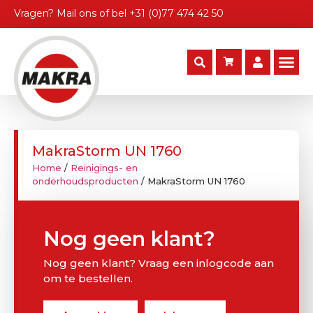
Vragen?
Mail ons
of bel
+31 (0)77 474 42 50
MakraStorm UN 1760
Home
/
Reinigings- en
onderhoudsproducten
/ MakraStorm UN 1760
Nog geen klant?
Nog geen klant? Vraag een inlogcode aan
om te bestellen.