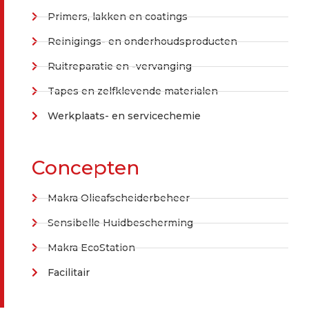
Primers, lakken en coatings
Reinigings- en onderhoudsproducten
Ruitreparatie en -vervanging
Tapes en zelfklevende materialen
Werkplaats- en servicechemie
Concepten
Makra Olieafscheiderbeheer
Sensibelle Huidbescherming
Makra EcoStation
Facilitair