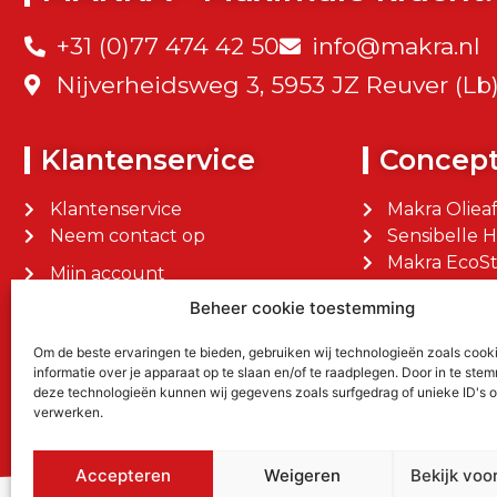
+31 (0)77 474 42 50
info@makra.nl
Nijverheidsweg 3, 5953 JZ Reuver (Lb
Klantenservice
Concep
Klantenservice
Makra Oliea
Neem contact op
Sensibelle 
Makra EcoSt
Mijn account
Makra Facilit
Mijn bestellingen
Beheer cookie toestemming
Om de beste ervaringen te bieden, gebruiken wij technologieën zoals cook
informatie over je apparaat op te slaan en/of te raadplegen. Door in te st
deze technologieën kunnen wij gegevens zoals surfgedrag of unieke ID's o
verwerken.
Accepteren
Weigeren
Bekijk voo