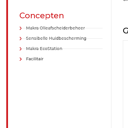
Concepten
Makra Olieafscheiderbeheer
G
Sensibelle Huidbescherming
Makra EcoStation
Facilitair