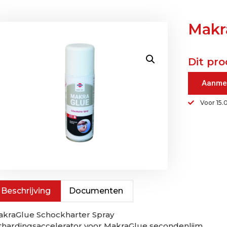
Makr
Dit pro
Aanme
Voor 15.
Beschrijving
Documenten
kraGlue Schockharter Spray
thardingsaccelerator voor MakraGlue secondenlijm.