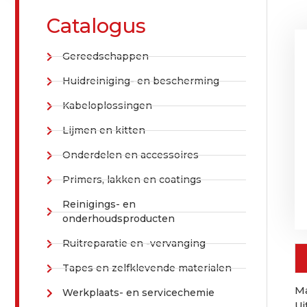
Catalogus
Gereedschappen
Huidreiniging- en bescherming
Kabeloplossingen
Lijmen en kitten
Onderdelen en accessoires
Primers, lakken en coatings
Reinigings- en
onderhoudsproducten
Ruitreparatie en -vervanging
Tapes en zelfklevende materialen
Ma
Werkplaats- en servicechemie
Ui