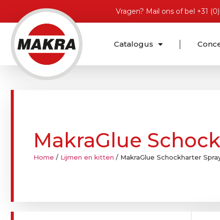
Vragen?
Mail ons
of bel
+31 (0
Catalogus
Conc
MakraGlue Schock
Home
/
Lijmen en kitten
/ MakraGlue Schockharter Spra