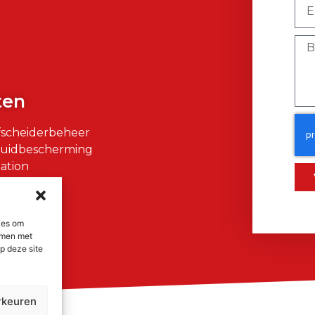
)
ten
fscheiderbeheer
Huidbescherming
ation
air
ies om
emmen met
p deze site
rkeuren