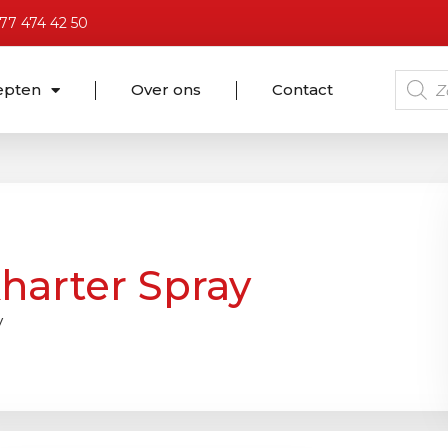
)77 474 42 50
epten
Over ons
Contact
harter Spray
y