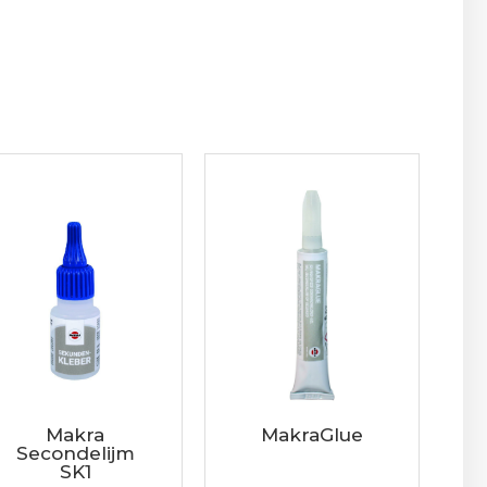
Makra
MakraGlue
Secondelijm
SK1