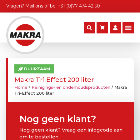
Vragen?
Mail ons
of bel
+31 (0)77 474 42 50
DUURZAAM
Makra Tri-Effect 200 liter
Home
/
Reinigings- en onderhoudsproducten
/ Makra
Tri-Effect 200 liter
Nog geen klant?
Nog geen klant? Vraag een inlogcode aan
om te bestellen.