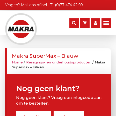
Vragen?
Mail ons
of bel
+31 (0)77 474 42 50
Makra SuperMax – Blauw
Home
/
Reinigings- en onderhoudsproducten
/ Makra
SuperMax – Blauw
Nog geen klant?
Nog geen klant? Vraag een inlogcode aan
om te bestellen.