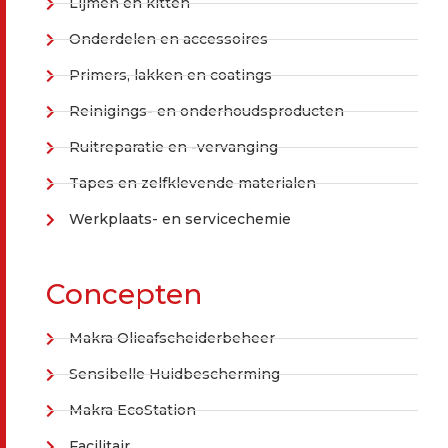
Lijmen en kitten
Onderdelen en accessoires
Primers, lakken en coatings
Reinigings- en onderhoudsproducten
Ruitreparatie en -vervanging
Tapes en zelfklevende materialen
Werkplaats- en servicechemie
Concepten
Makra Olieafscheiderbeheer
Sensibelle Huidbescherming
Makra EcoStation
Facilitair