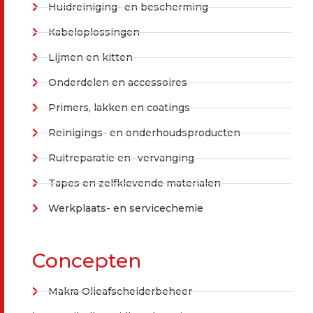
Huidreiniging- en bescherming
Kabeloplossingen
Lijmen en kitten
Onderdelen en accessoires
Primers, lakken en coatings
Reinigings- en onderhoudsproducten
Ruitreparatie en -vervanging
Tapes en zelfklevende materialen
Werkplaats- en servicechemie
Concepten
Makra Olieafscheiderbeheer