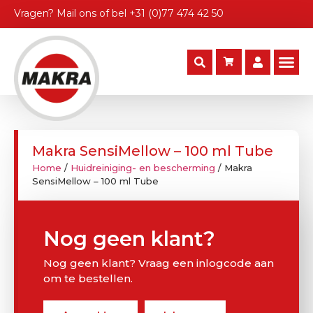
Vragen?
Mail ons
of bel
+31 (0)77 474 42 50
Makra SensiMellow – 100 ml Tube
Home
/
Huidreiniging- en bescherming
/ Makra
SensiMellow – 100 ml Tube
Nog geen klant?
Nog geen klant? Vraag een inlogcode aan
om te bestellen.