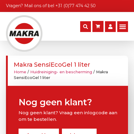
Vragen?
Mail ons
of bel
+31 (0)77 474 42 50
Makra SensiEcoGel 1 liter
Home
/
Huidreiniging- en bescherming
/ Makra
SensiEcoGel 1 liter
Nog geen klant?
Nog geen klant? Vraag een inlogcode aan
om te bestellen.