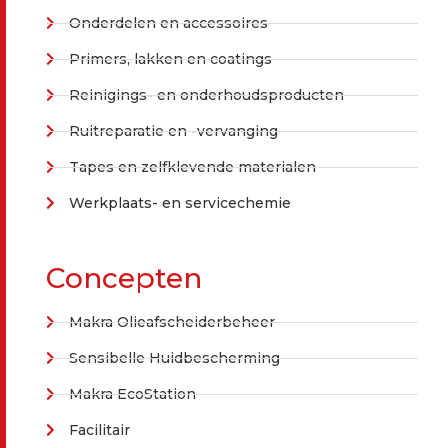
Onderdelen en accessoires
Primers, lakken en coatings
Reinigings- en onderhoudsproducten
Ruitreparatie en -vervanging
Tapes en zelfklevende materialen
Werkplaats- en servicechemie
Concepten
Makra Olieafscheiderbeheer
Sensibelle Huidbescherming
Makra EcoStation
Facilitair