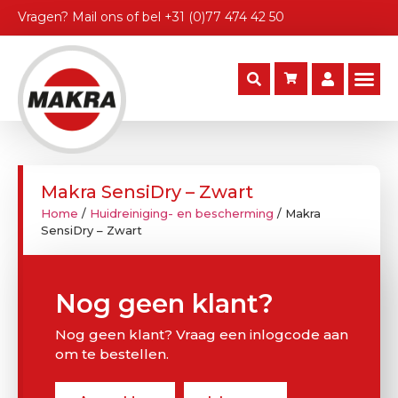
Vragen?
Mail ons
of bel
+31 (0)77 474 42 50
Makra SensiDry – Zwart
Home
/
Huidreiniging- en bescherming
/ Makra
SensiDry – Zwart
Nog geen klant?
Nog geen klant? Vraag een inlogcode aan
om te bestellen.