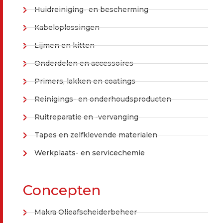
Huidreiniging- en bescherming
Kabeloplossingen
Lijmen en kitten
Onderdelen en accessoires
Primers, lakken en coatings
Reinigings- en onderhoudsproducten
Ruitreparatie en -vervanging
Tapes en zelfklevende materialen
Werkplaats- en servicechemie
Concepten
Makra Olieafscheiderbeheer