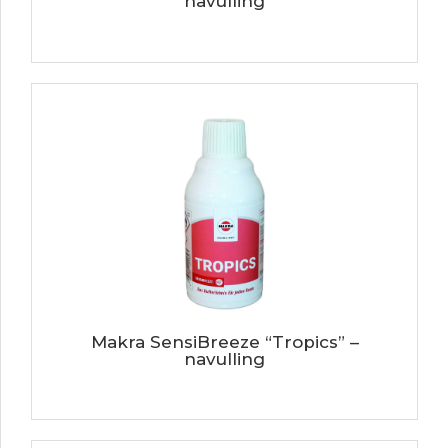
navulling
Makra SensiBreeze “Tropics” –
navulling