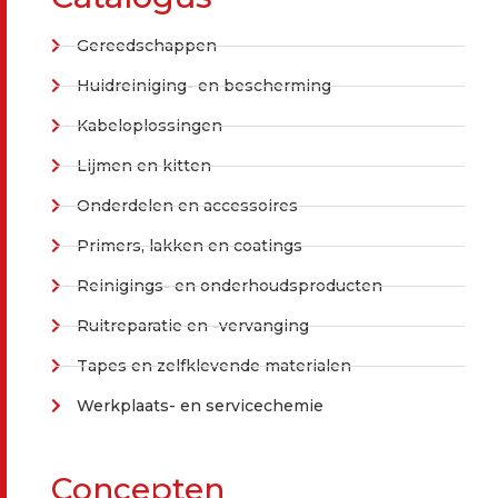
Gereedschappen
Huidreiniging- en bescherming
Kabeloplossingen
Lijmen en kitten
Onderdelen en accessoires
Primers, lakken en coatings
Reinigings- en onderhoudsproducten
Ruitreparatie en -vervanging
Tapes en zelfklevende materialen
Werkplaats- en servicechemie
Concepten