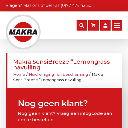
Vragen?
Mail ons
of bel
+31 (0)77 474 42 50
Makra SensiBreeze “Lemongrass
navulling
Home
/
Huidreiniging- en bescherming
/ Makra
SensiBreeze “Lemongrass navulling
Nog geen klant?
Nog geen klant? Vraag een inlogcode aan
om te bestellen.