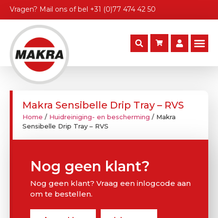
Vragen?
Mail ons
of bel
+31 (0)77 474 42 50
Makra Sensibelle Drip Tray – RVS
Home
/
Huidreiniging- en bescherming
/ Makra
Sensibelle Drip Tray – RVS
Nog geen klant?
Nog geen klant? Vraag een inlogcode aan
om te bestellen.