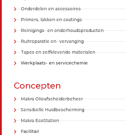
Onderdelen en accessoires
Primers, lakken en coatings
Reinigings- en onderhoudsproducten
Ruitreparatie en -vervanging
Tapes en zelfklevende materialen
Werkplaats- en servicechemie
Concepten
Makra Olieafscheiderbeheer
Sensibelle Huidbescherming
Makra EcoStation
Facilitair