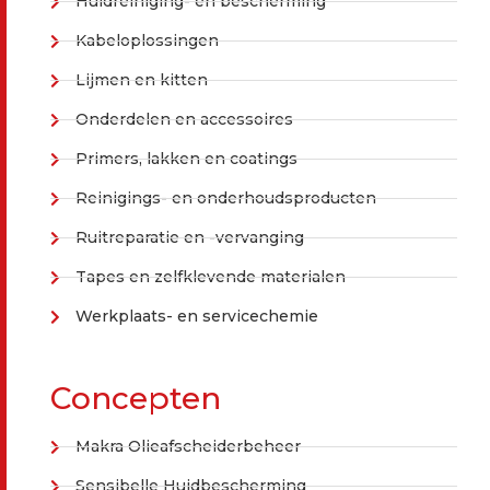
Huidreiniging- en bescherming
Kabeloplossingen
Lijmen en kitten
Onderdelen en accessoires
Primers, lakken en coatings
Reinigings- en onderhoudsproducten
Ruitreparatie en -vervanging
Tapes en zelfklevende materialen
Werkplaats- en servicechemie
Concepten
Makra Olieafscheiderbeheer
Sensibelle Huidbescherming