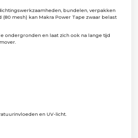
n afdichtingswerkzaamheden, bundelen, verpakken
d (80 mesh) kan Makra Power Tape zwaar belast
le ondergronden en laat zich ook na lange tijd
emover.
atuurinvloeden en UV-licht.