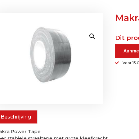
Makr
Dit pro
Aanme
Voor 15.
Beschrijving
akra Power Tape
er stabiele straaltape met grote kleefkracht.