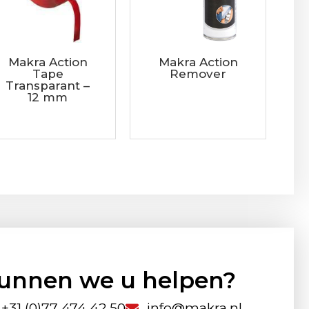
Makra Action
Makra Action
Tape
Remover
Transparant –
12 mm
unnen we u helpen?
+31 (0)77 474 42 50
info@makra.nl