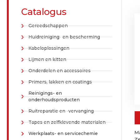
Catalogus
Gereedschappen
Huidreiniging- en bescherming
Kabeloplossingen
Lijmen en kitten
Onderdelen en accessoires
Primers, lakken en coatings
Reinigings- en
onderhoudsproducten
Ruitreparatie en -vervanging
Tapes en zelfklevende materialen
M
Werkplaats- en servicechemie
Ze