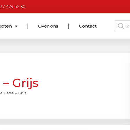
)77 474 42 50
epten
Over ons
Contact
– Grijs
 Tape – Grijs