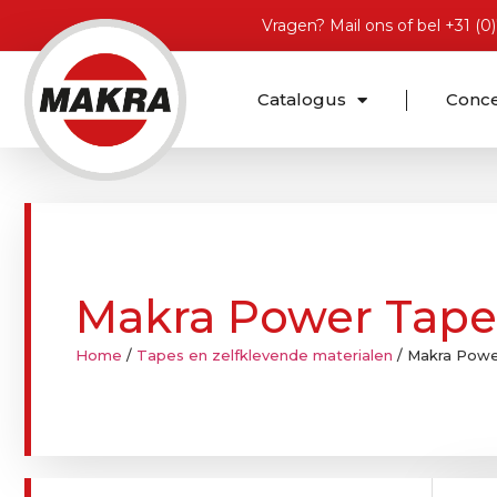
Vragen?
Mail ons
of bel
+31 (0
Catalogus
Conc
Makra Power Tape 
Home
/
Tapes en zelfklevende materialen
/ Makra Power