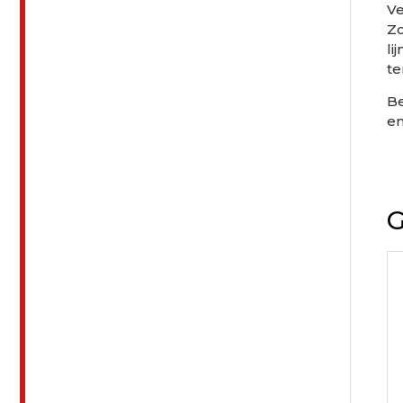
V
Zo
li
te
Be
en
G