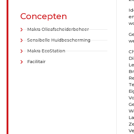
Id
Concepten
en
w
Makra Olieafscheiderbeheer
Ge
Sensibelle Huidbescherming
we
Makra EcoStation
C
Di
Facilitair
Le
B
Re
Te
E
Vo
Ge
Wa
La
Ze
Ve