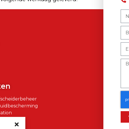
)
ten
fscheiderbeheer
Huidbescherming
ation
air