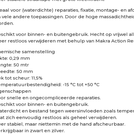
eaal voor (waterdichte) reparaties, fixatie, montage- e
 vele andere toepassingen. Door de hoge massadichthei
orden.
schikt voor binnen- en buitengebruik. Hecht op vrijwel al
er restloos verwijderen met behulp van Makra Action R
hemische samenstelling
kte: 0,29 mm
ngte: 50 mtr
reedte: 50 mm
k tot scheur: 11,5%
mperatuurbestendigheid: -15 °C tot +50 °C
igenschappen
or snelle en ongecompliceerde reparaties.
schikt voor binnen- en buitengebruik.
terdicht en bestand tegen weersinvloeden zoals temper
at zich eenvoudig restloos als geheel verwijderen.
er stabiel, maar niettemin met de hand afscheurbaar.
rkrijgbaar in zwart en zilver.