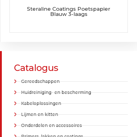
Steraline Coatings Poetspapier
Blauw 3-laags
Catalogus
Gereedschappen
Huidreiniging- en bescherming
Kabeloplossingen
Lijmen en kitten
Onderdelen en accessoires
Primers, lakken en coatings