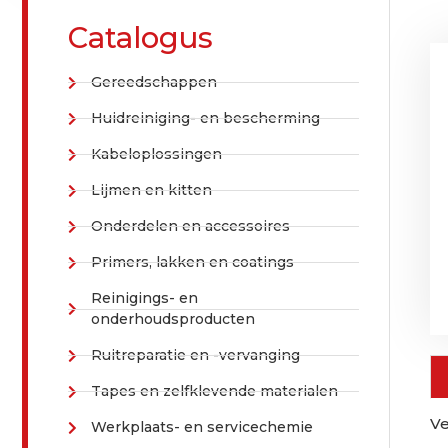
Catalogus
Gereedschappen
Huidreiniging- en bescherming
Kabeloplossingen
Lijmen en kitten
Onderdelen en accessoires
Primers, lakken en coatings
Reinigings- en
onderhoudsproducten
Ruitreparatie en -vervanging
Tapes en zelfklevende materialen
V
Werkplaats- en servicechemie