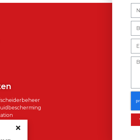
)
ten
fscheiderbeheer
Huidbescherming
ation
air