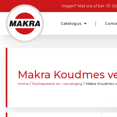
Vragen?
Mail ons
of bel
+31 (0
Catalogus
Conc
Makra Koudmes v
Home
/
Ruitreparatie en -vervanging
/ Makra Koudmes 