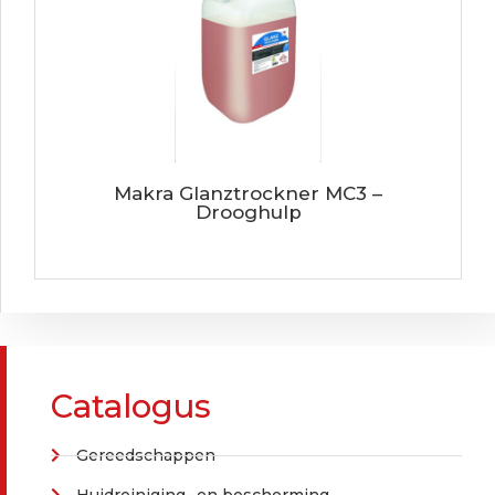
Makra Glanztrockner MC3 –
Drooghulp
Catalogus
Gereedschappen
Huidreiniging- en bescherming