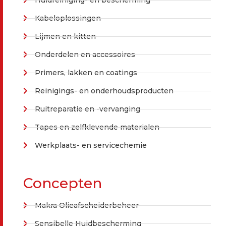
Kabeloplossingen
Lijmen en kitten
Onderdelen en accessoires
Primers, lakken en coatings
Reinigings- en onderhoudsproducten
Ruitreparatie en -vervanging
Tapes en zelfklevende materialen
Werkplaats- en servicechemie
Concepten
Makra Olieafscheiderbeheer
Sensibelle Huidbescherming