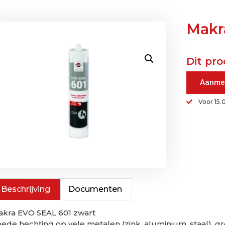
Makr
Dit pro
Aanme
Voor 15.
Beschrijving
Documenten
kra EVO SEAL 601 zwart
ede hechting op vele metalen (zink, aluminium, staal), g