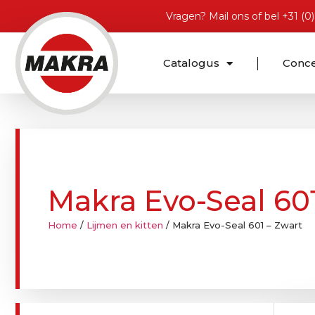
Vragen?
Mail ons
of bel
+31 (0
Catalogus
Conc
Makra Evo-Seal 60
Home
/
Lijmen en kitten
/ Makra Evo-Seal 601 – Zwart