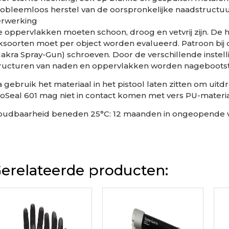
obleemloos herstel van de oorspronkelijke naadstructuu
erwerking
 oppervlakken moeten schoon, droog en vetvrij zijn. De 
ksoorten moet per object worden evalueerd. Patroon bij d
akra Spray-Gun) schroeven. Door de verschillende instell
ructuren van naden en oppervlakken worden nagebootst
 gebruik het materiaal in het pistool laten zitten om uit
oSeal 601 mag niet in contact komen met vers PU-materia
oudbaarheid beneden 25°C: 12 maanden in ongeopende 
erelateerde producten: