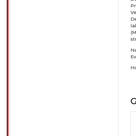
Pr
V
De
la
(M
st
Na
Ev
H
G