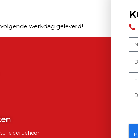
K
 volgende werkdag geleverd!
)
ten
fscheiderbeheer