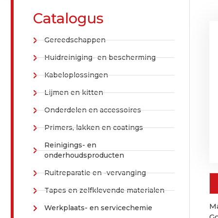
Catalogus
Gereedschappen
Huidreiniging- en bescherming
Kabeloplossingen
Lijmen en kitten
Onderdelen en accessoires
Primers, lakken en coatings
Reinigings- en
onderhoudsproducten
Ruitreparatie en -vervanging
Tapes en zelfklevende materialen
Ma
Werkplaats- en servicechemie
Go