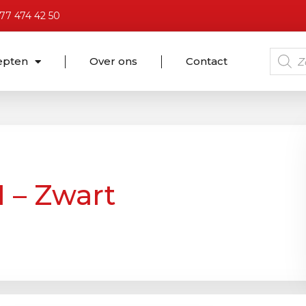
)77 474 42 50
epten
Over ons
Contact
1 – Zwart