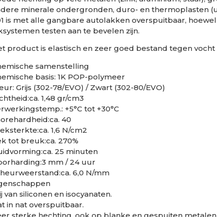
dere minerale ondergronden, duro- en thermoplasten (u
1 is met alle gangbare autolakken overspuitbaar, hoewel 
ksystemen testen aan te bevelen zijn.
t product is elastisch en zeer goed bestand tegen voch
hemische samenstelling
emische basis: 1K POP-polymeer
eur: Grijs (302-78/EVO) / Zwart (302-80/EVO)
chtheid:ca. 1,48 gr/cm3
rwerkingstemp.: +5°C tot +30°C
orehardheid:ca. 40
eksterkte:ca. 1,6 N/cm2
k tot breuk:ca. 270%
idvorming:ca. 25 minuten
orharding:3 mm / 24 uur
heurweerstand:ca. 6,0 N/mm
igenschappen
ij van siliconen en isocyanaten.
t in nat overspuitbaar.
er sterke hechting, ook op blanke en gespuiten metalen