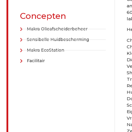
an
60
Concepten
la
Makra Olieafscheiderbeheer
He
Sensibelle Huidbescherming
C
Ch
Makra EcoStation
Kl
Di
Facilitair
Ve
Sh
Tr
Re
Hu
Do
Sc
E
Vr
Na
Ze