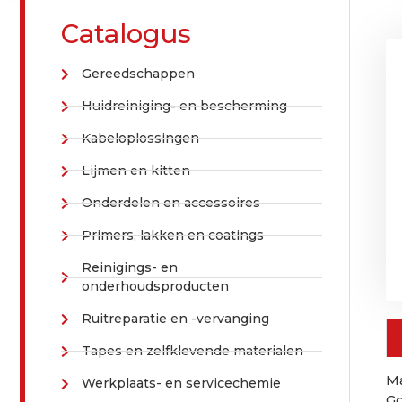
Catalogus
Gereedschappen
Huidreiniging- en bescherming
Kabeloplossingen
Lijmen en kitten
Onderdelen en accessoires
Primers, lakken en coatings
Reinigings- en
onderhoudsproducten
Ruitreparatie en -vervanging
Tapes en zelfklevende materialen
Ma
Werkplaats- en servicechemie
Go