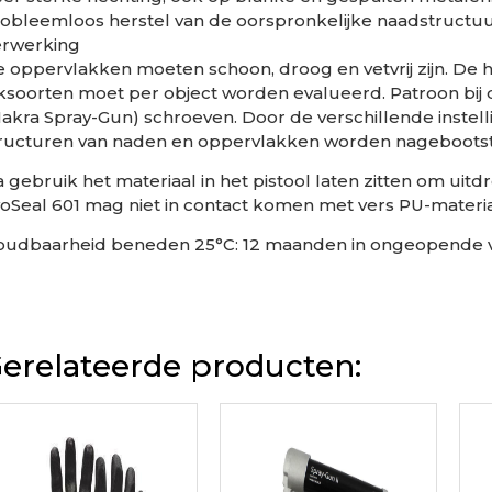
obleemloos herstel van de oorspronkelijke naadstructuu
erwerking
 oppervlakken moeten schoon, droog en vetvrij zijn. De 
ksoorten moet per object worden evalueerd. Patroon bij d
akra Spray-Gun) schroeven. Door de verschillende instell
ructuren van naden en oppervlakken worden nagebootst
 gebruik het materiaal in het pistool laten zitten om uit
oSeal 601 mag niet in contact komen met vers PU-materia
oudbaarheid beneden 25°C: 12 maanden in ongeopende 
erelateerde producten: