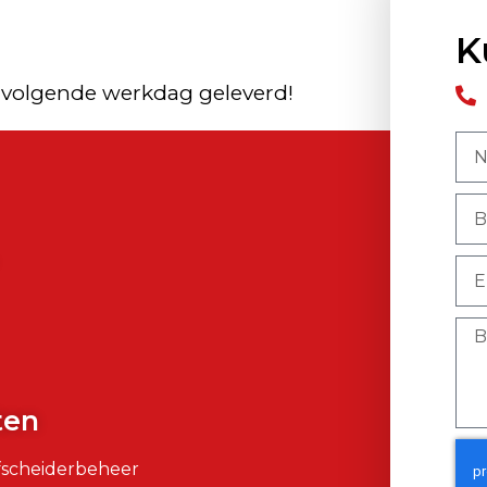
K
 volgende werkdag geleverd!
)
ten
fscheiderbeheer