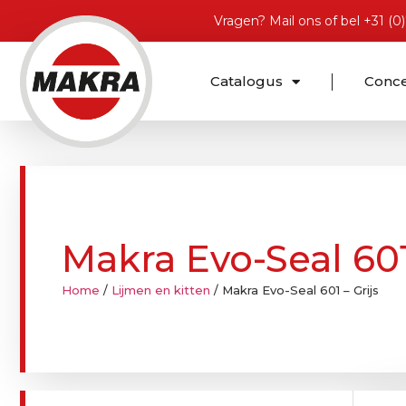
Vragen?
Mail ons
of bel
+31 (0
Catalogus
Conc
Makra Evo-Seal 601 
Home
/
Lijmen en kitten
/ Makra Evo-Seal 601 – Grijs