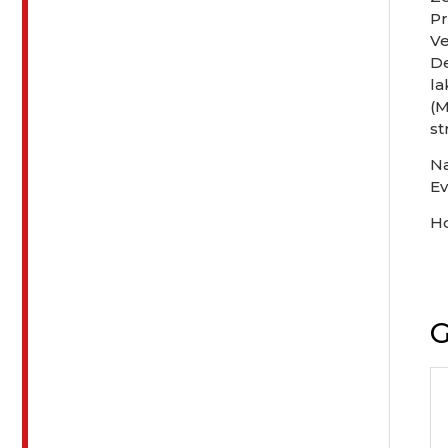
Pr
V
De
la
(M
st
Na
Ev
H
G