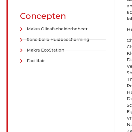
an
60
Concepten
la
Makra Olieafscheiderbeheer
He
Sensibelle Huidbescherming
C
Ch
Makra EcoStation
Kl
Di
Facilitair
Ve
Sh
Tr
Re
Hu
Do
Sc
E
Vr
Na
Ze