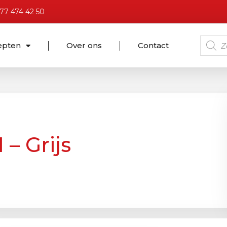
)77 474 42 50
epten
Over ons
Contact
– Grijs