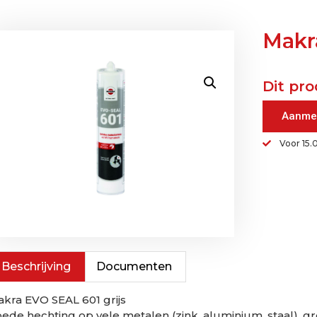
Makra
Dit pro
Aanme
Voor 15.
Beschrijving
Documenten
kra EVO SEAL 601 grijs
ede hechting op vele metalen (zink, aluminium, staal), g