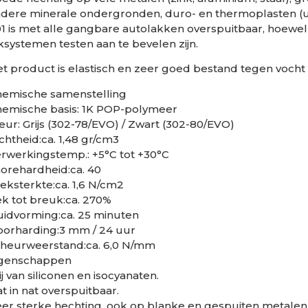
dere minerale ondergronden, duro- en thermoplasten (u
1 is met alle gangbare autolakken overspuitbaar, hoewel 
ksystemen testen aan te bevelen zijn.
t product is elastisch en zeer goed bestand tegen voch
hemische samenstelling
emische basis: 1K POP-polymeer
eur: Grijs (302-78/EVO) / Zwart (302-80/EVO)
chtheid:ca. 1,48 gr/cm3
rwerkingstemp.: +5°C tot +30°C
orehardheid:ca. 40
eksterkte:ca. 1,6 N/cm2
k tot breuk:ca. 270%
idvorming:ca. 25 minuten
orharding:3 mm / 24 uur
heurweerstand:ca. 6,0 N/mm
igenschappen
ij van siliconen en isocyanaten.
t in nat overspuitbaar.
er sterke hechting, ook op blanke en gespuiten metalen