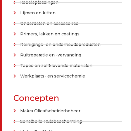
Kabeloplossingen
Lijmen en kitten
Onderdelen en accessoires
Primers, lakken en coatings
Reinigings- en onderhoudsproducten
Ruitreparatie en -vervanging
Tapes en zelfklevende materialen
Werkplaats- en servicechemie
Concepten
Makra Olieafscheiderbeheer
Sensibelle Huidbescherming